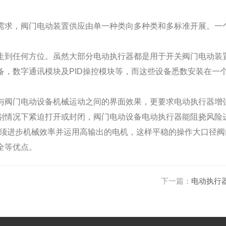
求，阀门电动装置供应由单一种类向多种类和多标准开展。一
到任何方位。虽然大部分电动执行器都是用于开关阀门电动装
，数字通讯模块及PID操控模块等，而这些设备悉数安装在一
阀门电动设备机械运动之间的界面效果，更要求电动执行器增
别情况下紧迫打开或封闭，阀门电动设备电动执行器能阻挠风险
必须进步机械效率并运用高输出的电机，这样平稳的操作大口径阀
全等优点。
下一篇：
电动执行