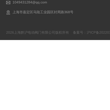
1049431284@qq.com
上海市嘉定区马陆工业园区封周路368号
2026上海黔沪电动阀门有限公司版权所有
备案号：沪ICP备202203