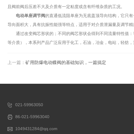
且阀前阀后压差不大及介质有一定粘度或含有纤维杂质的工况。
电动单座调节阀
的直通低流阻单座为无底盖顶导向结构，它只有
导向面积大，具有抗振性能强等特点，适用于对介质泄漏量及调节精
通过改变阀芯形状的；不同的阀芯形状会得到不同流量特性值：等百
等介质），本系列产品广泛应用于化工，石油，冶金，电站，轻纺，
上一篇：
矿用防爆电动蝶阀的基础知识，一篇搞定
021-59963050
86-021-59963040
1049431284@qq.com