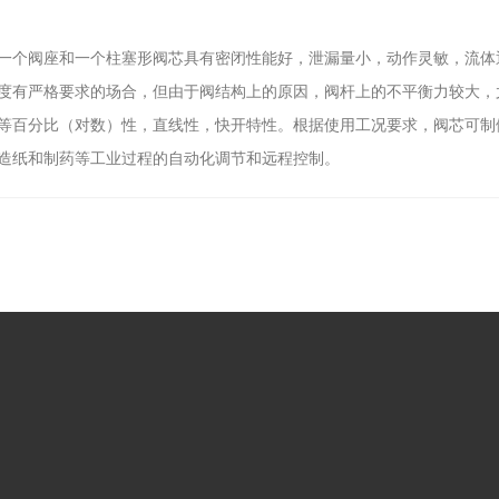
一个阀座和一个柱塞形阀芯具有密闭性能好，泄漏量小，动作灵敏，流体
度有严格要求的场合，但由于阀结构上的原因，阀杆上的不平衡力较大，
分比（对数）性，直线性，快开特性。根据使用工况要求，阀芯可制做成；
造纸和制药等工业过程的自动化调节和远程控制。