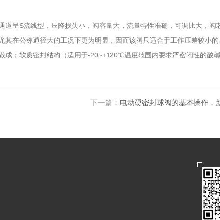
通道呈S流线型，压降损失小，阀容量大，流量特性准确，可调比大，阀
尤其在公称通径大的工况下更为明显，因而该阀只适合于工作压差较小的
软质密封结构（适用于-20~+120℃温度范围内要求严密闭性的酸
下一篇：
电动硬密封球阀的基本操作，