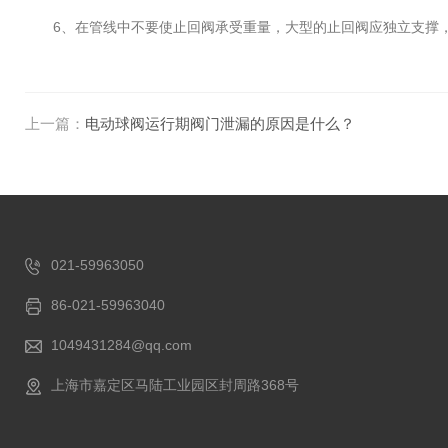
6、在管线中不要使止回阀承受重量，大型的止回阀应独立支撑，
上一篇：
电动球阀运行期阀门泄漏的原因是什么？
021-59963050
86-021-59963040
1049431284@qq.com
上海市嘉定区马陆工业园区封周路368号