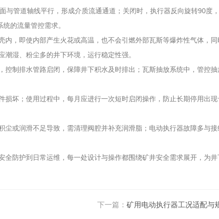
与管道轴线平行，形成介质流通通道；关闭时，执行器反向旋转90度
系统的流量管控需求。
壳内，即使内部产生火花或高温，也不会引燃外部瓦斯等爆炸性气体，同
应潮湿、粉尘多的井下环境，运行稳定性强。
，控制排水管路启闭，保障井下积水及时排出；瓦斯抽放系统中，管控抽
件损坏；使用过程中，每月应进行一次短时启闭操作，防止长期停用出现
积尘或润滑不足导致，需清理阀腔并补充润滑脂；电动执行器故障多与接
安全防护到日常运维，每一处设计与操作都围绕矿井安全需求展开，为井
下一篇：
矿用电动执行器工况适配与