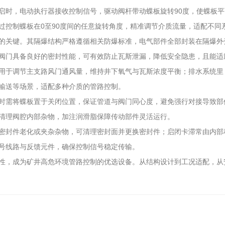
，电动执行器接收控制信号，驱动阀杆带动蝶板旋转90度，使蝶板平面
过控制蝶板在0至90度间的任意旋转角度，精准调节介质流量，适配不同
关键。其隔爆结构严格遵循相关防爆标准，电气部件全部封装在隔爆外
阀门具备良好的密封性能，可有效防止瓦斯泄漏，降低安全隐患，且能适
于调节主支路风门通风量，维持井下氧气与瓦斯浓度平衡；排水系统里
输送等场景，适配多种介质的管路控制。
需将蝶板置于关闭位置，保证管道与阀门同心度，避免强行对接导致部
清理阀腔内部杂物，加注润滑脂保障传动部件灵活运行。
封件老化或夹杂杂物，可清理密封面并更换密封件；启闭卡滞常由内部
号线路与反馈元件，确保控制信号稳定传输。
，成为矿井高危环境管路控制的优选设备。从结构设计到工况适配，从