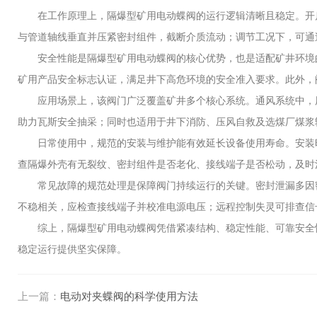
在工作原理上，隔爆型矿用电动蝶阀的运行逻辑清晰且稳定。开启时
与管道轴线垂直并压紧密封组件，截断介质流动；调节工况下，可通
安全性能是隔爆型矿用电动蝶阀的核心优势，也是适配矿井环境的
矿用产品安全标志认证，满足井下高危环境的安全准入要求。此外，
应用场景上，该阀门广泛覆盖矿井多个核心系统。通风系统中，用
助力瓦斯安全抽采；同时也适用于井下消防、压风自救及选煤厂煤浆
日常使用中，规范的安装与维护能有效延长设备使用寿命。安装时
查隔爆外壳有无裂纹、密封组件是否老化、接线端子是否松动，及时
常见故障的规范处理是保障阀门持续运行的关键。密封泄漏多因密
不稳相关，应检查接线端子并校准电源电压；远程控制失灵可排查信
综上，隔爆型矿用电动蝶阀凭借紧凑结构、稳定性能、可靠安全性
稳定运行提供坚实保障。
上一篇：
电动对夹蝶阀的科学使用方法