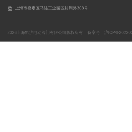
上海市嘉定区马陆工业园区封周路368号
2026上海黔沪电动阀门有限公司版权所有
备案号：沪ICP备202203