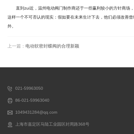
直到zui近，温州电动阀门制作商还于一些赢利较小的方针商场，
这样一个不可否认的现实：假如要在未来生计下去，他们必须改善曾
外。
上一篇：
电动软密封蝶阀的合理新颖
021-59963050
86-021-59963040
1049431284@qq.com
上海市嘉定区马陆工业园区封周路368号