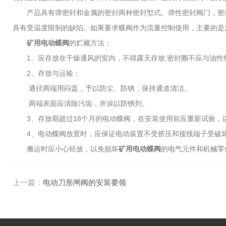
产品具有弹密封和金属的密封两种密封型式。弹性密封阀门，密封
具有受温度限制的缺陷。如果要求蝶阀作为流量控制使用，主要的是
矿用电动蝶阀
的贮藏方法：
1、应存放在干燥通风的室内，不得露天存放;密封圈不应与油性
2、存放与运输：
.通径两端用闷盖，予以防尘、防锈，保持通道清洁。
.两端表面应清除污垢，并涂以防锈剂。
3、存放期超过18个月的电动蝶阀，在安装使用前应重新试验，
4、电动蝶阀放置时，应保证电动装置不受挤压和接线端子受破坏
搬运时应小心轻放，以免损坏
矿用电动蝶阀
的电气元件和机械零
上一篇：
电动刀形闸阀的安装要领