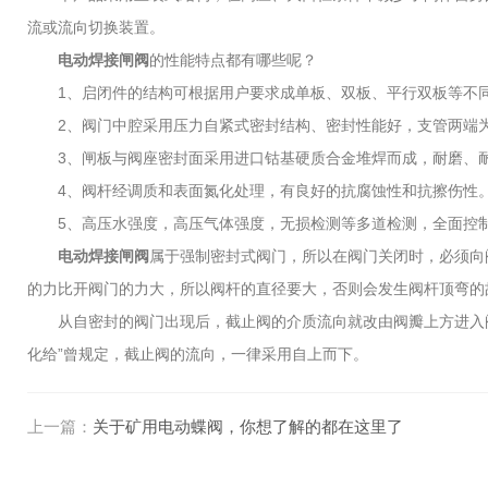
流或流向切换装置。
电动焊接闸阀
的性能特点都有哪些呢？
1、启闭件的结构可根据用户要求成单板、双板、平行双板等不
2、阀门中腔采用压力自紧式密封结构、密封性能好，支管两端
3、闸板与阀座密封面采用进口钴基硬质合金堆焊而成，耐磨、耐
4、阀杆经调质和表面氮化处理，有良好的抗腐蚀性和抗擦伤性
5、高压水强度，高压气体强度，无损检测等多道检测，全面控
电动焊接闸阀
属于强制密封式阀门，所以在阀门关闭时，必须向
的力比开阀门的力大，所以阀杆的直径要大，否则会发生阀杆顶弯的
从自密封的阀门出现后，截止阀的介质流向就改由阀瓣上方进入阀
化给”曾规定，截止阀的流向，一律采用自上而下。
上一篇：
关于矿用电动蝶阀，你想了解的都在这里了