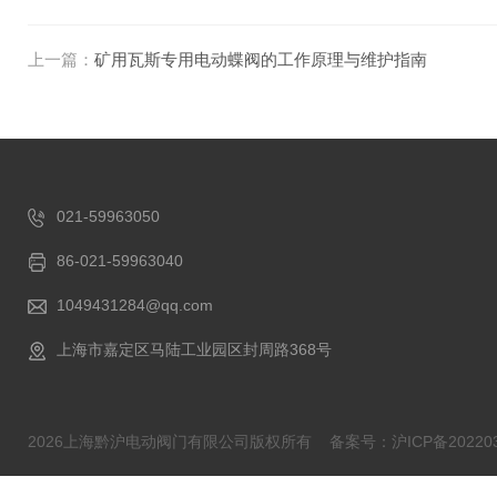
上一篇：
矿用瓦斯专用电动蝶阀的工作原理与维护指南
021-59963050
86-021-59963040
1049431284@qq.com
上海市嘉定区马陆工业园区封周路368号
2026上海黔沪电动阀门有限公司版权所有
备案号：沪ICP备202203