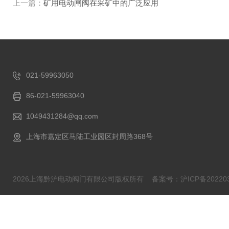
上一篇：
矿用电动闸阀在采矿中的广泛应用
021-59963050
86-021-59963040
1049431284@qq.com
上海市嘉定区马陆工业园区封周路368号
2026上海黔沪电动阀门有限公司版权所有
备案号：沪ICP备202203