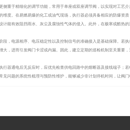
更侧重于精细化的调节功能，常用于单座或双座调节阀，以实现对工艺介
维度。在易燃易爆的化工或油气现场，执行器必须具备相应的防爆资质
设计能有效阻挡雨水、灰尘及腐蚀性气体的侵入。此外，在极寒或酷热的
段，电源相序、电压稳定性以及控制信号的准确接入是基础保障。若执
增大，进而引发阀门卡涩或内漏。因此，建立定期的巡检机制至关重要，
行器通电后无反应时，应优先检查供电回路中的熔断器及接线端子；若
常见问题的系统性梳理与预防性维护，能够减少非计划停机时间，让阀门