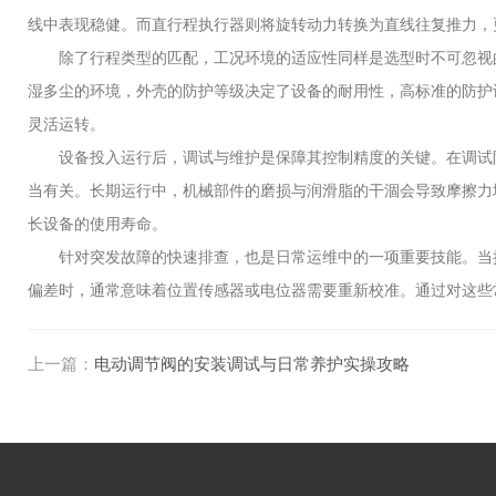
线中表现稳健。而直行程执行器则将旋转动力转换为直线往复推力，
除了行程类型的匹配，工况环境的适应性同样是选型时不可忽视的
湿多尘的环境，外壳的防护等级决定了设备的耐用性，高标准的防护
灵活运转。
设备投入运行后，调试与维护是保障其控制精度的关键。在调试阶
当有关。长期运行中，机械部件的磨损与润滑脂的干涸会导致摩擦力
长设备的使用寿命。
针对突发故障的快速排查，也是日常运维中的一项重要技能。当执
偏差时，通常意味着位置传感器或电位器需要重新校准。通过对这些
上一篇：
电动调节阀的安装调试与日常养护实操攻略