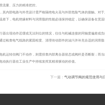
质流量、压力的精准把控。
，其内部电路与外壳设计需严格隔绝电火花与外部危险气体的接触。对于
温差下，电机绝缘材料与润滑脂的性能必须保持稳定，以确保设备在宽温
行器出现动作迟缓或无法到位的情况，往往与机械连接的同轴度偏差或负
通过检查电气线路的紧固程度、清理传动部件的油污并补充合适的润滑脂
电机运转但阀门不动作，则需排查内部离合器状态或阀杆是否断裂；而当
电动执行器在工业生产中持续发挥其精准驱动的价值。
下一篇：
气动调节阀的规范使用与