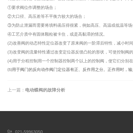
①要求阀位作调整的场合；
②大口径、高压差等不平衡力较大的场合；
③为防止泄漏而需要将填料函压得很紧，例如高压、高温或低温等场
④工艺介质中有固体颗粒被卡住，或是高黏滞的情况。
(2)改善阀的动态特性定位器改变了原来阀的一阶滞后特性，减小时
(3)改变阀的流量特性通过改变定位器反馈凸轮的形状，可使控制阀
(4)用于分程控制用一个控制器控制两个以上的控制阀，使它们分别在
用于阀门的反向动作阀门定位器有正、反作用之分。正作用时，输
(5)
上一篇：
电动蝶阀的故障分析
021-59963050