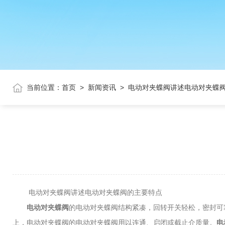
当前位置：
首页
>
新闻资讯
>
电动对夹蝶阀讲述电动对夹蝶
电动对夹蝶阀讲述电动对夹蝶阀的主要特点
电动对夹蝶阀
的电动对夹蝶阀结构紧凑，回转开关轻松，密封可靠
上，电动对夹蝶阀的电动对夹蝶阀用以连通、启闭或截止介质量。
电