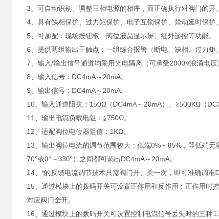
3、可自动识别、调整三相电源的相序，而正确执行对阀门的开
4、具有缺相保护、过力矩保护、电子互锁保护、禁动延时保护
5、可加配：现场按钮板、阀位液晶显示屏、红外遥控等功能。
6、提供两组输出干触点：一组综合报警（断电、缺相、过力矩
7、输入/输出信号通道均采用光电隔离（可承受2000V浪涌电压
8、输入信号：DC4mA～20mA。
9、输出信号：DC4mA～20mA。
10、输入通道阻抗：150Ω（DC4mA～20mA）、≧500KΩ（DC
11、输出电流负载电阻：≦750Ω。
12、适配阀位电位器阻值：1KΩ。
13、输出阀位电流的调节范围较大：低端0%～85%，即低端无需调
70°或0°～330°）之间都可调出DC4mA～20mA。
14、*的反馈电流调节技术只需阀门开、关一次，即可准确调准D
15、通过模块上的拨码开关可设置正作用和反作用：正作用时控制
对应阀门全开。
16、通过模块上的拨码开关可设置控制电流信号丢失时的三种