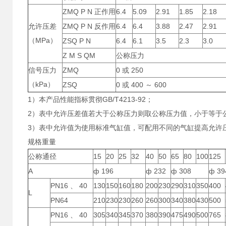
ZMQ P N 正作用
6.4
5.09
2.91
1.85
2.18
允许压差
ZMQ P N 反作用
6.4
6.4
3.88
2.47
2.91
（MPa）
ZSQ P N
6.4
6.1
3.5
2.3
3.0
Z M S QM
公称压力
信号压力
ZMQ
0 或 250
（kPa）
ZSQ
0 或 400 ～ 600
1）本产品性能指标贯彻GB/T4213-92；
2）表中允许压差值若大于公称压力则取公称压力值，小于等于
3）表中允许值为使用标准气缸值，可配用不同的气缸提高允许压
规格重量
公称通径
15
20
25
32
40
50
65
80
100
125
A
ф 196
ф 232
ф 308
ф 39
PN16 、 40
130
150
160
180
200
230
290
310
350
400
L
PN64
210
230
230
260
260
300
340
380
430
500
PN16 、 40
305
340
345
370
380
390
475
490
500
765