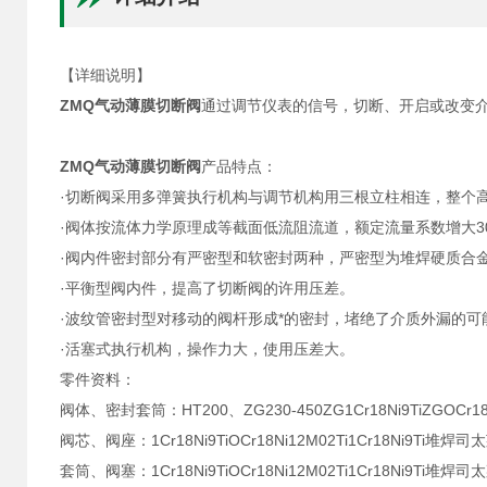
【详细说明】
ZMQ气动薄膜切断阀
通过调节仪表的信号，切断、开启或改变
ZMQ气动薄膜切断阀
产品特点：
·切断阀采用多弹簧执行机构与调节机构用三根立柱相连，整个高
·阀体按流体力学原理成等截面低流阻流道，额定流量系数增大3
·阀内件密封部分有严密型和软密封两种，严密型为堆焊硬质合
·平衡型阀内件，提高了切断阀的许用压差。
·波纹管密封型对移动的阀杆形成*的密封，堵绝了介质外漏的可
·活塞式执行机构，操作力大，使用压差大。
零件资料：
阀体、密封套筒：HT200、ZG230-450ZG1Cr18Ni9TiZGOCr18N
阀芯、阀座：1Cr18Ni9TiOCr18Ni12M02Ti1Cr18Ni9Ti堆焊
套筒、阀塞：1Cr18Ni9TiOCr18Ni12M02Ti1Cr18Ni9Ti堆焊