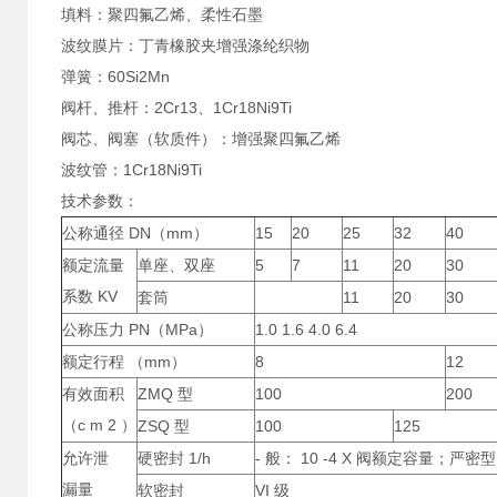
填料：聚四氟乙烯、柔性石墨
波纹膜片：丁青橡胶夹增强涤纶织物
弹簧：60Si2Mn
阀杆、推杆：2Cr13、1Cr18Ni9Ti
阀芯、阀塞（软质件）：增强聚四氟乙烯
波纹管：1Cr18Ni9Ti
技术参数：
公称通径 DN（mm）
15
20
25
32
40
额定流量
单座、双座
5
7
11
20
30
系数 KV
套筒
11
20
30
公称压力 PN（MPa）
1.0 1.6 4.0 6.4
额定行程 （mm）
8
12
有效面积
ZMQ 型
100
200
（c m 2 ）
ZSQ 型
100
125
允许泄
硬密封 1/h
- 般： 10 -4 X 阀额定容量；严密型
漏量
软密封
VI 级