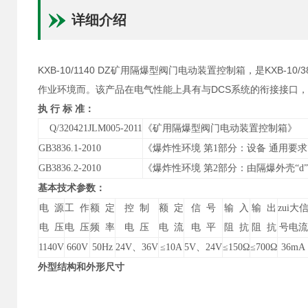
详细介绍
KXB-10/1140 DZ矿用隔爆型阀门电动装置控制箱，是KXB-1
作业环境而。该产品在电气性能上具有与DCS系统的衔接接口
执 行 标 准：
Q/320421JLM005-2011
《矿用隔爆型阀门电动装置控制箱》
GB3836.1-2010
《
爆炸性环境 第1部分：设备 通用要求
GB3836.2-2010
《
爆炸性环境 第2部分：由隔爆外壳“d
基本技术参数：
电 源
工 作
额 定
控 制
额 定
信 号
输 入
输 出
zui大
电 压
电 压
频 率
电 压
电 流
电 平
阻 抗
阻 抗
号电流
1140V
660V
50Hz
24V
、36V
≤10A
5V
、24V
≤150Ω
≤700Ω
36mA
外型结构和外形尺寸