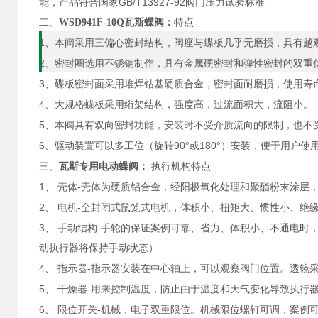
GB/T13927-92
能，产品符合国家
阀门压力试验标准
二、
WSD941F-10Q瓦斯蝶阀
：
特点
1
、本阀采用三偏心密封结构，阀座与蝶板几乎无磨损，具有越
2
、密封圈选用不锈钢制作，具有金属硬密封和弹性密封的双重
3
、碟板密封面采用堆焊钴基硬质合金，密封面耐磨损，使用寿
4
、大规格蝶板采用绗架结构，强度高，过流面积大，流阻小。
5
、本阀具有双向密封功能，安装时不受介质流向的限制，也不
6
90°
180°
、驱动装置可以多工位（旋转
或
）安装，便于用户使
三、
瓦斯专用电动蝶阀：
执行机构特点
1
-
、
壳体
壳体为硬质铝合金，经阳极氧化处理和聚酯粉末涂层
2
-
、
电机
全封闭式鼠笼式电机，体积小、扭矩大、惯性小、绝
3
-
、
手动结构
手轮的保证案例可靠、省力、体积小、不通电时
动执行器将保持手动状态）
4
-
、
指示器
指示器安装在中心轴上，可以观察阀门位置。透镜
5
-
、
干燥器
用来控制温度，防止由于温度和天气变化导致执行
6
-
、
限位开关
机械，电子双重限位。机械限位螺钉可调，案例