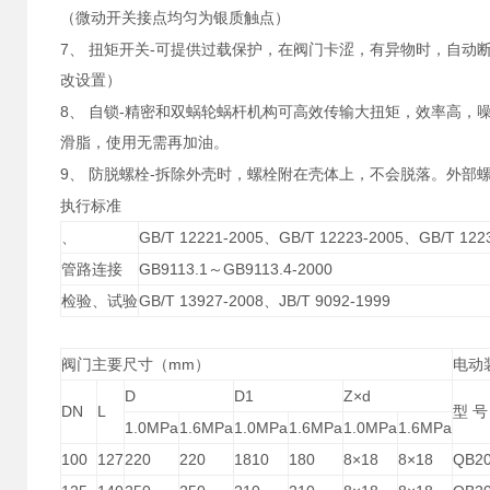
（微动开关接点均匀为银质触点）
7
-
、
扭矩开关
可提供过载保护，在阀门卡涩，有异物时，自动
改设置）
8
-
、
自锁
精密和双蜗轮蜗杆机构可高效传输大扭矩，效率高，噪
滑脂，使用无需再加油。
9
-
、
防脱螺栓
拆除外壳时，螺栓附在壳体上，不会脱落。外部
执行标准
、
GB/T 12221-2005、GB/T 12223-2005、GB/T 122
管路连接
GB9113.1～GB9113.4-2000
检验、试验
GB/T 13927-2008、JB/T 9092-1999
阀门主要尺寸（mm）
电动
D
D1
Z×d
DN
L
型 号
1.0MPa
1.6MPa
1.0MPa
1.6MPa
1.0MPa
1.6MPa
100
127
220
220
1810
180
8×18
8×18
QB2