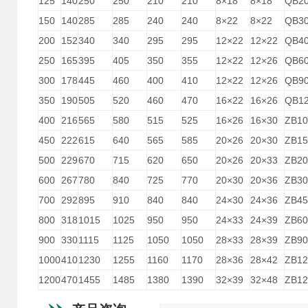
125
140
250
250
210
210
8×18
8×18
QB2
150
140
285
285
240
240
8×22
8×22
QB3
200
152
340
340
295
295
12×22
12×22
QB4
250
165
395
405
350
355
12×22
12×26
QB6
300
178
445
460
400
410
12×22
12×26
QB9
350
190
505
520
460
470
16×22
16×26
QB1
400
216
565
580
515
525
16×26
16×30
ZB10
450
222
615
640
565
585
20×26
20×30
ZB15
500
229
670
715
620
650
20×26
20×33
ZB20
600
267
780
840
725
770
20×30
20×36
ZB30
700
292
895
910
840
840
24×30
24×36
ZB45
800
318
1015
1025
950
950
24×33
24×39
ZB60
900
330
1115
1125
1050
1050
28×33
28×39
ZB90
1000
410
1230
1255
1160
1170
28×36
28×42
ZB12
1200
470
1455
1485
1380
1390
32×39
32×48
ZB12