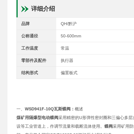
详细介绍
品牌
QH/黔沪
公称通径
50-600mm
工作温度
常温
零部件及配件
执行器
结构形式
偏置板式
WSD941F-10Q瓦斯蝶阀
一、
：
概述
煤矿用隔爆型电动蝶阀
U
采用精密的
形弹性密封圈和三偏心多层
设等工业管道上，作调节流量和载断流体使用。
蝶阀
采用矿用防