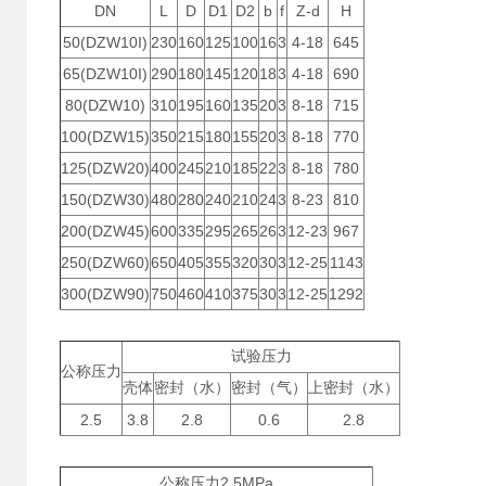
DN
L
D
D1
D2
b
f
Z-d
H
50(DZW10I)
230
160
125
100
16
3
4-18
645
65(DZW10I)
290
180
145
120
18
3
4-18
690
80(DZW10)
310
195
160
135
20
3
8-18
715
100(DZW15)
350
215
180
155
20
3
8-18
770
125(DZW20)
400
245
210
185
22
3
8-18
780
150(DZW30)
480
280
240
210
24
3
8-23
810
200(DZW45)
600
335
295
265
26
3
12-23
967
250(DZW60)
650
405
355
320
30
3
12-25
1143
300(DZW90)
750
460
410
375
30
3
12-25
1292
试验压力
公称压力
壳体
密封（水）
密封（气）
上密封（水）
2.5
3.8
2.8
0.6
2.8
2.5MPa
公称压力