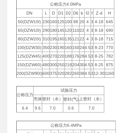
4.0MPa
公称压力
DN
L
D
D1
D2
D6
b
f2
f
Z-d
H
50(DZW10I)
230
160
125
100
88
20
4
3
4-18
645
65(DZW10I)
290
180
145
120
110
22
4
3
8-18
690
80(DZW20I)
310
195
160
135
121
22
4
3
8-18
715
100(DZW30)
350
230
190
160
150
24
4.5
3
8-23
770
125(DZW45)
400
270
220
188
176
28
4.5
3
8-25
782
150(DZW60)
480
300
250
218
204
30
4.5
3
8-25
875
200(DZW90I)
600
375
320
282
260
38
4.5
3
12-30
1160
试验压力
公称压力
壳体
密封（水）
(
)
上密封（水）
密封
气
6.4
9.6
7.0
0.6
7.0
6.4MPa
公称压力