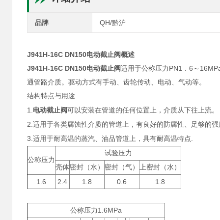
品牌
QH/黔沪
J941H-16C DN150电动截止阀
概述
J941H-16C DN150电动截止阀
PN1
6
16MP
适用于公称压力
．
～
通管路介质。驱动方式有手动、齿轮传动、电动、气动等。
结构特点与用途
1.
电动截止阀
可以安装在管道的任何位置上，介质从下往上流。
2.
适用于各类腐蚀性介质的管道上，有良好的防腐性、足够的强
3.
.
适用于耐高温的蒸汽、油品管道上，具有耐高温特点
试验压力
公称压力
壳体
密封（水）
密封（气）
上密封（水）
1.6
2.4
1.8
0.6
1.8
1.6MPa
公称压力