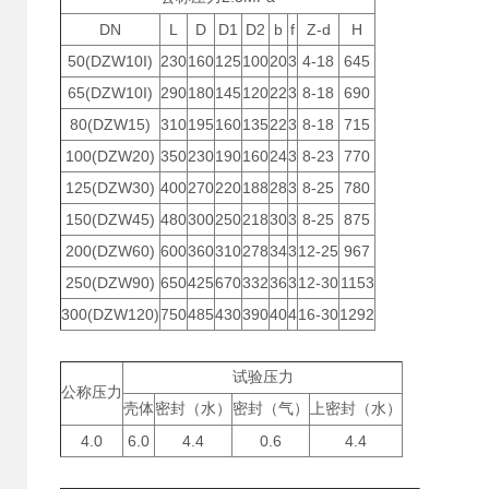
DN
L
D
D1
D2
b
f
Z-d
H
50(DZW10I)
230
160
125
100
20
3
4-18
645
65(DZW10I)
290
180
145
120
22
3
8-18
690
80(DZW15)
310
195
160
135
22
3
8-18
715
100(DZW20)
350
230
190
160
24
3
8-23
770
125(DZW30)
400
270
220
188
28
3
8-25
780
150(DZW45)
480
300
250
218
30
3
8-25
875
200(DZW60)
600
360
310
278
34
3
12-25
967
250(DZW90)
650
425
670
332
36
3
12-30
1153
300(DZW120)
750
485
430
390
40
4
16-30
1292
试验压力
公称压力
壳体
密封（水）
密封（气）
上密封（水）
4.0
6.0
4.4
0.6
4.4