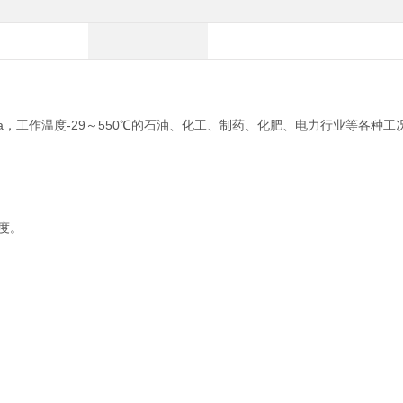
a
-29
550
，工作温度
～
℃
的石油、化工、制药、化肥、电力行业等各种工
度。