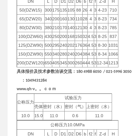
DN
L
D
D1
D2
D6
b
f2
f
Z-d
H
50(DZW15)
300
175
135
105
88
26
4
3
4-23
710
65(DZW20)
340
200
160
130
110
28
4
3
8-23
734
80(DZW30)
380
210
170
140
121
30
4
3
8-23
785
100(DZW60)
430
250
200
168
150
32
4.5
3
8-25
837
125(DZW90)
500
295
240
202
176
36
4.5
3
8-30
1031
150(DZW90)
550
340
280
240
204
38
4.5
3
8-34
1066
200(DZW120)
650
405
345
300
260
44
4.5
3
12-34
1213
具体报价及技术参数洽谈交流：
180 4988 6050 / 021-5996 3050
：
1049431284
www.qh-v。。ｃｏｍ
试验压力
公称压力
壳体
密封（水）
密封（气）
上密封（水）
10.0
15.0
11.0
0.6
11.0
10.0MPa
公称压力
DN
L
D
D1
D2
D6
b
f2
f
Z-d
H