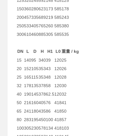
125
320
245
592
148
418
125
150
360
280
623
173
585
178
200
457
335
689
219
585
243
250
533
405
765
260
585
380
300
610
460
885
305
585
535
DN
L
D
H
H1
L0
/ kg
重量
15
140
95
340
39
120
25
20
152
105
353
43
120
26
25
165
115
353
48
120
28
32
178
135
378
58
120
30
40
190
145
378
62.5
120
32
50
216
160
405
76
418
41
65
241
180
435
86
418
50
80
283
195
450
100
418
57
100
305
230
578
134
418
103