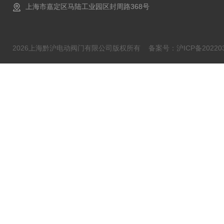
上海市嘉定区马陆工业园区封周路368号
2026上海黔沪电动阀门有限公司版权所有
备案号：沪ICP备202203