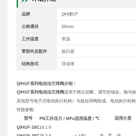
品牌
QH/黔沪
公称通径
50mm
工作温度
常温
零部件及配件
执行器
结构形式
浮动球
Q941F系列电动法兰球阀
介绍：
Q941F系列电动法兰球阀
适用于两位切断、调节的场合。阀与
其他型号电子式电动执行机构）与超短球阀组成。电动执行机构
:
性能参数
型号
PN
/ MPa
/
适用介质
工作压力
适用温度
℃
Q941F-16C
16
1.6
Q941F-25C
25
2.5
≤ 180
水、气、油