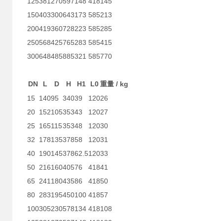
125
381
270
597
148
418
145
150
403
300
643
173
585
213
200
419
360
728
223
585
285
250
568
425
765
283
585
415
300
648
485
885
321
585
770
DN
L
D
H
H1
L0
/ kg
重量
15
140
95
340
39
120
26
20
152
105
353
43
120
27
25
165
115
353
48
120
30
32
178
135
378
58
120
31
40
190
145
378
62.5
120
33
50
216
160
405
76
418
41
65
241
180
435
86
418
50
80
283
195
450
100
418
57
100
305
230
578
134
418
108