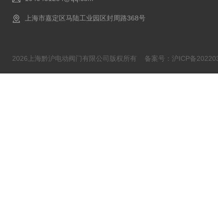
上海市嘉定区马陆工业园区封周路368号
2026上海黔沪电动阀门有限公司版权所有
备案号：沪ICP备202203