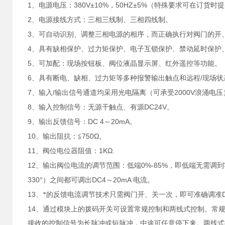
1
380V±10%
50HZ±5%
、电源电压：
，
（特殊要求可在订货时提
2
、电源接线方式：三相三线制、三相四线制。
3
、可自动识别、调整三相电源的相序，而正确执行对阀门的开
4
、具有缺相保护、过力矩保护、电子互锁保护、禁动延时保护
5
、可加配：现场按钮板、阀位液晶显示屏、红外遥控等功能。
6
/
、具有断电、缺相、过力矩等多种报警输出触点和远程
现场状
7
/
2000V
、输入
输出信号通道均采用光电隔离（可承受
浪涌电压
8
DC24V
、输入控制信号：无源干触点、有源
。
9
DC 4
20mA
、输出反馈信号：
～
。
10
750Ω
、输出阻抗：
≦
。
11
1KΩ.
、阀位电位器阻值：
12
0%-85%
、输出阀位电流的调节范围：低端
，即低端无需调到
330°
DC4
20mA
）之间都可调出
～
电流。
13
、*的反馈电流调节技术只需阀门开、关一次，即可准确调准
14
、通过模块上的拨码开关可设置常规控制和两线式控制。常
接收的控制信号为长脉冲或短脉冲，中途可任意停下来。两线式