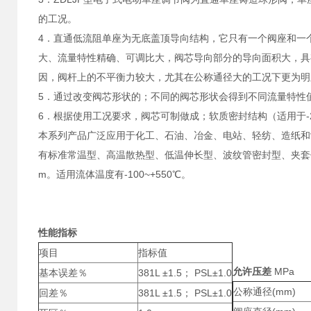
的工况。
4．直通低流阻单座为无底盖顶导向结构，它只有一个阀座和一
大、流量特性精确、可调比大，阀芯导向部分的导向面积大，具
因，阀杆上的不平衡力较大，尤其在公称通径大的工况下更为明
5．通过改变阀芯形状的；不同的阀芯形状会得到不同流量特性
6．根据使用工况要求，阀芯可制做成；软质密封结构（适用于-2
本系列产品广泛应用于化工、石油、冶金、电站、轻纺、造纸和
有标准常温型、高温散热型、低温伸长型、波纹管密封型、夹套保温型等品
m。适用流体温度有-100~+550℃。
性能指标
项目
指标值
允许压差
MPa
基本误差％
381L ±1.5； PSL±1.0
公称通径(mm)
回差％
381L ±1.5； PSL±1.0