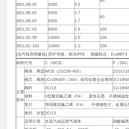
60
381LXB-30
3000
3.5
381LSB-50
5000
1.7
60
381LXB-50
5000
1.7
381LSC-65
6500
2.8
100
381LSC-99
10000
2.0
100
381LSC-160
16000
1.0
100
(信号线用屏蔽线) 防护等级：相当IP55 隔爆标志：ExdⅡBT
材料代号
C（WCB）
P（304
阀体、阀盖
WCB（ZG230-450）
ZG1Cr1
阀芯、阀座
1Cr18Ni9Ti（304）或司钛莱合金堆焊
1Cr18
阀杆
2Cr13
1Cr18Ni
主要
填料
V型聚四氟乙烯（F4）、柔性石墨、不锈钢波
零件
垫片
增强聚四氟乙烯（F4） 、不锈钢垫片、金属石
推杆、衬套
2Cr13
适用介质
水蒸汽油品类气液体
硝酸碱类