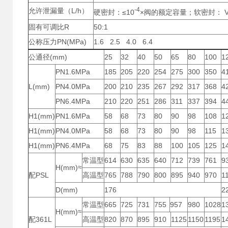
-4
允许泄漏量（L/h）
硬密封：≤10
×阀的额定容量；软密封： V
固有可调比R
50:1
公称压力PN(MPa)
1.6 2.5 4.0 6.4
公通径(mm)
25
32
40
50
65
80
100
1
PN1.6MPa
185
205
220
254
275
300
350
4
L(mm)
PN4.0MPa
200
210
235
267
292
317
368
4
PN6.4MPa
210
220
251
286
311
337
394
4
H1(mm)
PN1.6MPa
58
68
73
80
90
98
108
1
H1(mm)
PN4.0MPa
58
68
73
80
90
98
115
1
H1(mm)
PN6.4MPa
68
75
83
88
100
105
125
1
常温型
614
630
635
640
712
739
761
9
H(mm)≈
配PSL
高温型
765
788
790
800
895
940
970
1
D(mm)
176
2
常温型
665
725
731
755
957
980
1028
1
H(mm)≈
配361L
高温型
820
870
895
910
1125
1150
1195
1