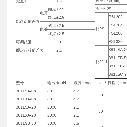
阀座直径(mm)
死区％
1.0
执行机构
始点
±2.5
电开
PSL202
终点
±2.5
始终点偏差％
PSL204
始点
±2.5
配PSL
电关
PSL208
终点
±2.5
PSL320
可调范围
50：1
381LSA-2
额定行程偏差％
2.5
381LSB-5
配361L
381LSC-6
381LSC-9
型号
输出推力N
速度mm/s
zui大行程（mm
381LSA-08
800
4.2
30
381LXA-08
800
4.2
381LSA-20
2000
2.1
30
381LXA-20
2000
2.1
381LSB-30
3000
3.5