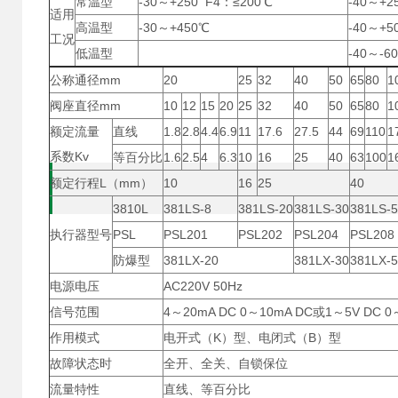
常温型
-30～+250 F4：≤200℃
-40～+2
适用
高温型
-30～+450℃
-40～+5
工况
低温型
-40～-6
公称通径mm
20
25
32
40
50
65
80
1
阀座直径mm
10
12
15
20
25
32
40
50
65
80
1
额定流量
直线
1.8
2.8
4.4
6.9
11
17.6
27.5
44
69
110
1
系数Kv
等百分比
1.6
2.5
4
6.3
10
16
25
40
63
100
1
额定行程L（mm）
10
16
25
40
3810L
381LS-8
381LS-20
381LS-30
381LS-
执行器型号
PSL
PSL201
PSL202
PSL204
PSL208
防爆型
381LX-20
381LX-30
381LX-
电源电压
AC220V 50Hz
信号范围
4～20mA DC 0～10mA DC或1～5V DC 0
作用模式
电开式（K）型、电闭式（B）型
故障状态时
全开、全关、自锁保位
流量特性
直线、等百分比