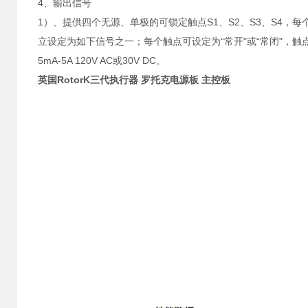
4、输出信号
1）、提供四个无源、单极的可锁定触点S1、S2、S3、S4，每
立设定为如下信号之一；每个触点可设定为“常开"或“常闭"，触
5mA-5A 120V AC或30V DC。
英国RotorK三代执行器 罗托克电源板 主控板