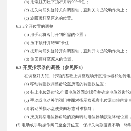
(b)
用螺丝刀压下顶杆并转
90
°卡住；
(c)
按关向箭头旋转关向调整轴，直到关向凸轮动作为止；
(c)
旋回顶杆至原来的位置。
6.2.2
全开位置的调整
(a)
用手动将阀门开到所需的位置；
(b)
压下顶杆并转
90
°卡住；
(c)
按开向箭头旋转开向调整轴，直到开向凸轮动作为止；
(d)
旋回顶杆至原来的位置。
开度指示器的调整（参见图
）
6.3
6
在调整好力矩、行程的基础上调整现场开度指示器和远传电
(a)
移动转圈数调整齿轮至所需的转圈数位置；
(b)
挂上电位器齿轮
,
拧紧电位器固定螺母并确定电位器齿轮
(c)
手动或电动关闭阀门并面对指示盘观察电位器齿轮的旋
(d)
转动关指示盘使关向标志对准指针；
(e)
按所观察电位器齿轮的旋向转动电位器轴接近终端位置
(f)
电动或手动操作阀门至全开位置，保持关向刻度盘不动，转