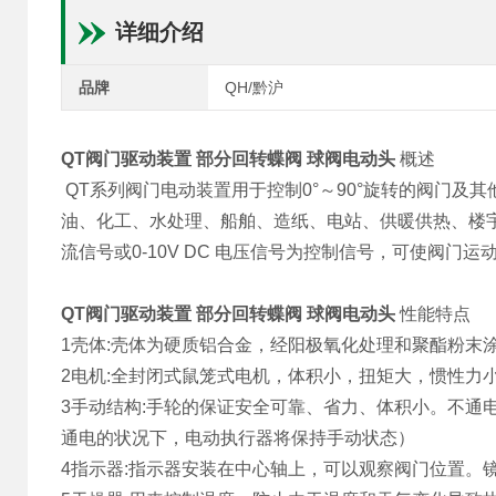
详细介绍
品牌
QH/黔沪
QT阀门驱动装置 部分回转蝶阀 球阀电动头
概述
QT系列阀门电动装置用于控制0°～90°旋转的阀门
油、化工、水处理、船舶、造纸、电站、供暖供热、楼宇自控、
流信号或0-10V DC 电压信号为控制信号，可使阀门
QT阀门驱动装置 部分回转蝶阀 球阀电动头
性能特点
1壳体:壳体为硬质铝合金，经阳极氧化处理和聚酯粉末涂层
2电机:全封闭式鼠笼式电机，体积小，扭矩大，惯性力
3手动结构:手轮的保证安全可靠、省力、体积小。不通
通电的状况下，电动执行器将保持
手动状态）
4指示器:指示器安装在中心轴上，可以观察阀门位置。