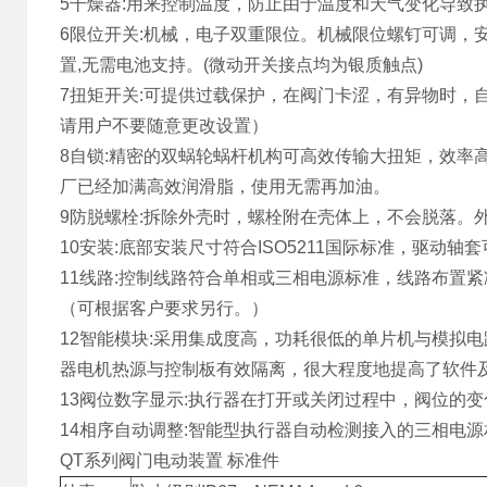
5干燥器:用来控制温度，防止由于温度和天气变化导致
6限位开关:机械，电子双重限位。机械限位螺钉可调，
置,无需电池支持。(微动开关接点均为银质触点)
7扭矩开关:可提供过载保护，在阀门卡涩，有异物时，
请用户不要随意更改设置）
8自锁:精密的双蜗轮蜗杆机构可高效传输大扭矩，效率
厂已经加满高效润滑脂，使用无需再加油。
9防脱螺栓:拆除外壳时，螺栓附在壳体上，不会脱落。
10安装:底部安装尺寸符合ISO5211国际标准，驱
11线路:控制线路符合单相或三相电源标准，线路布置
（可根据客户要求另行。）
12智能模块:采用集成度高，功耗很低的单片机与模拟
器电机热源与控制板有效隔离，很大程度地提高了软件
13阀位数字显示:执行器在打开或关闭过程中，阀位的
14相序自动调整:智能型执行器自动检测接入的三相电
QT系列阀门电动装置 标准件