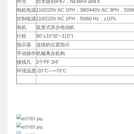
外壳
防水级别IP67，NEMA4 and 6
电机电源
110/220V AC 1PH，380/440V AC 3PH，50/
控制电源
110/220V AC 1PH，50/60 Hz，±10%
电机
鼠笼式异步电动机
行程
90°±10°(0°~110°)
指示器
连续的位置指示
手动操作
机械离合机构
接线孔
2个PF 3/4"
环境温度
-20°C—+70°C