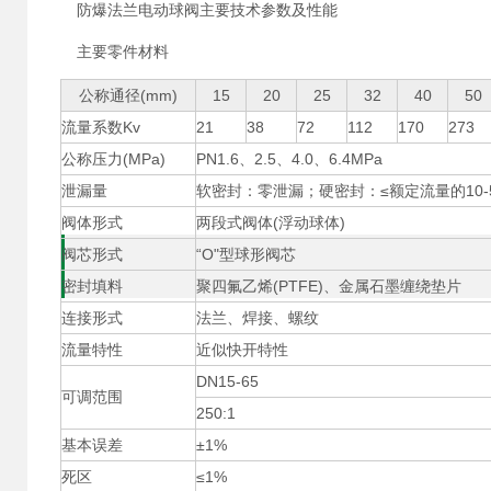
防爆法兰电动球阀主要技术参数及性能
主要零件材料
公称通径(mm)
15
20
25
32
40
50
流量系数Kv
21
38
72
112
170
273
公称压力(MPa)
PN1.6、2.5、4.0、6.4MPa
泄漏量
软密封：零泄漏；硬密封：≤额定流量的10-
阀体形式
两段式阀体(浮动球体)
阀芯形式
“O"型球形阀芯
密封填料
聚四氟乙烯(PTFE)、金属石墨缠绕垫片
连接形式
法兰、焊接、螺纹
流量特性
近似快开特性
DN15-65
可调范围
250:1
基本误差
±1%
死区
≤1%