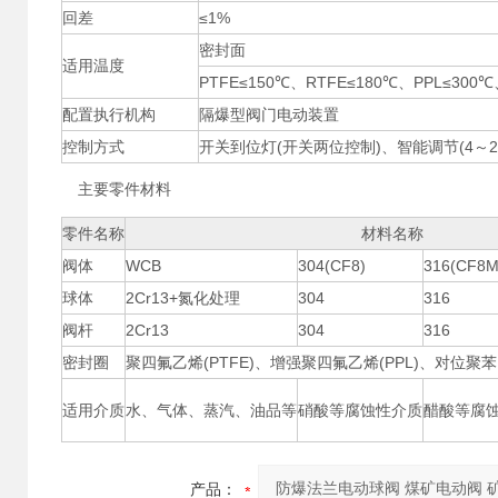
回差
≤1%
密封面
适用温度
PTFE≤150℃、RTFE≤180℃、PPL≤300
配置执行机构
隔爆型阀门电动装置
控制方式
开关到位灯(开关两位控制)、智能调节(4～2
主要零件材料
零件名称
材料名称
阀体
WCB
304(CF8)
316(CF8M
球体
2Cr13+氮化处理
304
316
阀杆
2Cr13
304
316
密封圈
聚四氟乙烯(PTFE)、增强聚四氟乙烯(PPL)、对位聚
适用介质
水、气体、蒸汽、油品等
硝酸等腐蚀性介质
醋酸等腐
产品：