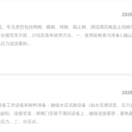
2026
流。常见类型包括闸阀、蝶阀、球阀、截止阀、调流调压阀及止回阀
全规范等方面，介绍其基本使用方法。一、使用前检查与准备1.确
力或流量的...
2026
准备工作设备和材料准备：确保水压试验设备（如水压测试泵、压力
或缺陷。连接管道：将阀门安装于测试设备上，确保连接紧密，避免
力。二、水压试...