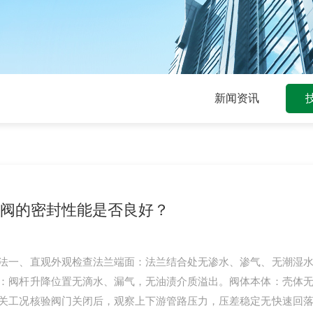
新闻资讯
阀的密封性能是否良好？
法一、直观外观检查法兰端面：法兰结合处无渗水、渗气、无潮湿
：阀杆升降位置无滴水、漏气，无油渍介质溢出。阀体本体：壳体
关工况核验阀门关闭后，观察上下游管路压力，压差稳定无快速回