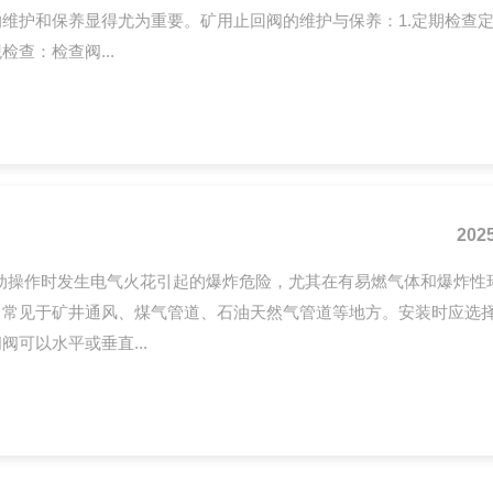
维护和保养显得尤为重要。矿用止回阀的维护与保养：1.定期检查
查：检查阀...
2025
动操作时发生电气火花引起的爆炸危险，尤其在有易燃气体和爆炸性
，常见于矿井通风、煤气管道、石油天然气管道等地方。安装时应选
可以水平或垂直...