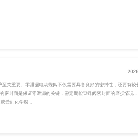
位、气压无明显下降。全开后介质流通顺畅，阀体内部无异常窜流异
试验关闭阀门，单侧通入额定压力1.5倍清水，保压5分钟。阀体、
2026
护至关重要。零泄漏电动蝶阀不仅需要具备良好的密封性，还要有较
阀的密封面是保证零泄漏的关键，需定期检查蝶阀密封面的磨损情况
受到化学腐...