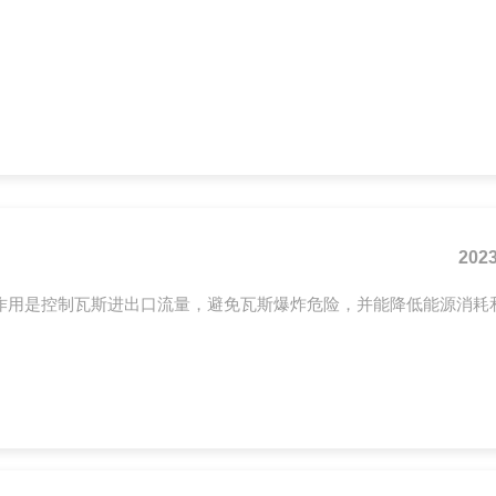
多粉尘、水质复杂的工况中，展现出更强的环境兼容能力，成为矿
作业环境的特殊性，对阀门的安全防护性能提出严苛要求。井下存
2023
作用是控制瓦斯进出口流量，避免瓦斯爆炸危险，并能降低能源消耗