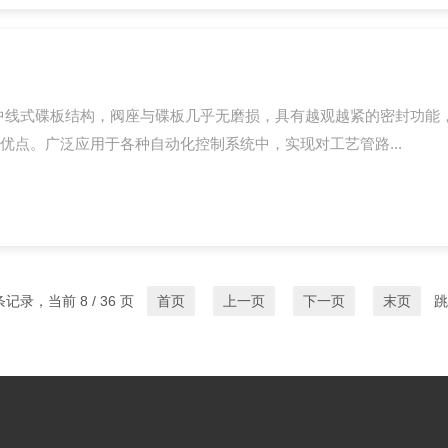
中线式碟板结构，阀座与碟板几乎无磨损，具有越观越紧的密封功能
点。广泛应用于各种自动化控制系统中，实现对工艺管路...
 条记录，当前 8 / 36 页
首页
上一页
下一页
末页
跳