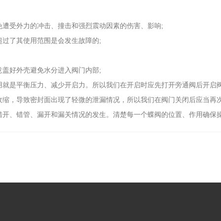
遭受外力的冲击、撞击和强烈震动因素的伤害、影响;
过了其使用范围是会发生故障的;
盖好外壳避免水分进入阀门内部;
就是平衡压力、减少开启力。所以我们在开启时应先打开旁通阀后开启阀
缩，导致密封面出现了轻微的泄漏情况，所以我们在阀门关闭后应当再次
错开、错管、漏开和漏关情况的发生。清楚每一个蝶阀的位置、作用确保操