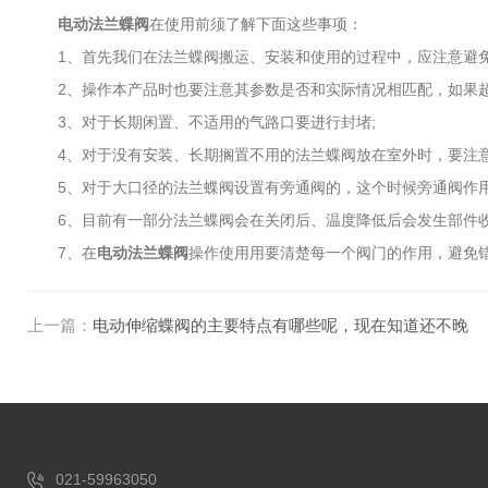
电动法兰蝶阀
在使用前须了解下面这些事项：
1、首先我们在法兰蝶阀搬运、安装和使用的过程中，应注意避免
2、操作本产品时也要注意其参数是否和实际情况相匹配，如果超
3、对于长期闲置、不适用的气路口要进行封堵;
4、对于没有安装、长期搁置不用的法兰蝶阀放在室外时，要注意
5、对于大口径的法兰蝶阀设置有旁通阀的，这个时候旁通阀作用
6、目前有一部分法兰蝶阀会在关闭后、温度降低后会发生部件收
7、在
电动法兰蝶阀
操作使用用要清楚每一个阀门的作用，避免
上一篇：
电动伸缩蝶阀的主要特点有哪些呢，现在知道还不晚
021-59963050