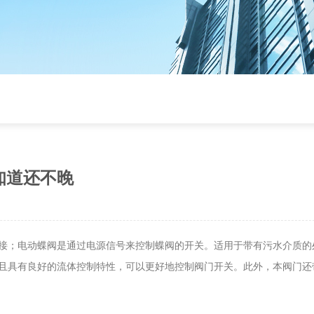
知道还不晚
连接；电动蝶阀是通过电源信号来控制蝶阀的开关。适用于带有污水介质的
且具有良好的流体控制特性，可以更好地控制阀门开关。此外，本阀门还