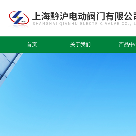
首页
关于我们
产品中