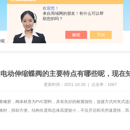
欢迎您！
来自局域网的朋友！有什么可以帮
助您的吗？
些呢，现在知道还不晚
电动伸缩蝶阀的主要特点有哪些呢，现在
更新时间：2021-10-20 | 点击率：1067
青橡胶，阀体材质为PVC塑料，具有良好的耐腐蚀性，连接方式对夹式
换时，拆卸方便。结构长度和总体高度较小，不仅开启和关闭速度快，而