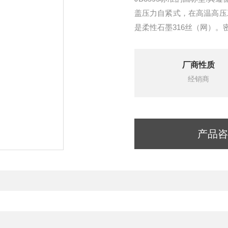
盖压力自紧式，在高温高压
是柔性石墨316丝（网）
腐蚀、抗擦
厂商性质
经销商
产品咨