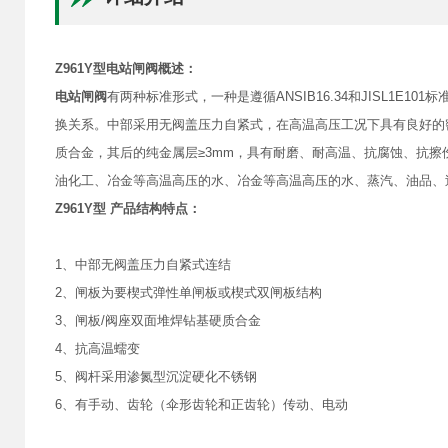
Z961Y型电站闸阀概述：
电站闸阀
有两种标准形式，一种是遵循ANSIB16.34和JISL1E1
换关系。中部采用无阀盖压力自紧式，在高温高压工况下具有良好的
质合金，其后的纯金属层≥3mm，具有耐磨、耐高温、抗腐蚀、抗
油化工、冶金等高温高压的水、冶金等高温高压的水、蒸汽、油品、
Z961Y型 产品结构特点：
1、中部无阀盖压力自紧式连结
2、闸板为要楔式弹性单闸板或楔式双闸板结构
3、闸板/阀座双面堆焊钻基硬质合金
4、抗高温蠕变
5、阀杆采用渗氮型沉淀硬化不锈钢
6、有手动、齿轮（伞形齿轮和正齿轮）传动、电动