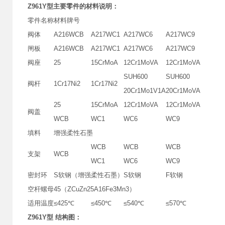
Z961Y型
主要零件的材料说明：
零件名称
材料牌号
阀体
A216WCB
A217WC1
A217WC6
A217WC9
闸板
A216WCB
A217WC1
A217WC6
A217WC9
阀座
25
15CrMoA
12Cr1MoVA
12Cr1MoVA
SUH600
SUH600
阀杆
1Cr17Ni2
1Cr17Ni2
20Cr1Mo1V1A
20Cr1MoVA
25
15CrMoA
12Cr1MoVA
12Cr1MoVA
阀盖
WCB
WC1
WC6
WC9
填料
增强柔性石墨
WCB
WCB
WCB
支架
WCB
WC1
WC6
WC9
密封环
S软钢（增强柔性石墨）
S软钢
F软钢
空杆螺母
45（ZCuZn25A16Fe3Mn3）
适用温度
≤425℃
≤450℃
≤540℃
≤570℃
Z961Y型 结构图：