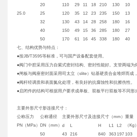
20
110
29
11
18
210
130
10
25.0
25
120
35
12
23
235
150
13
32
130
43
14
28
258
180
16
40
150
49
15
36
285
180
27
50
170
61
16
45
338
180
40
七、结构优势与特点：
●按
JB/T3595
等标准，可与国产设备配套使用。
●阀门中腔采用压力自紫式密封结构、密封性能好。支管两端为
●闸板与阀座密封面采用司太立（
slite
）钻基硬质合金堆焊而成
●阀杆经调质和表面氮化处理，有良好的抗腐蚀性和抗擦伤性。
●启闭件的结构可根据用户要求成单板、双板平行双板等不同形
主要外形尺寸肜连接尺寸：
公称压力
公称通径
主要外形尺寸及连接尺寸（
mm
重量
）
PN
MPa
DN
mm
（
Kg
（
）
（
）
d
L
H
L1
L2
50
43
216
840
363
197
103