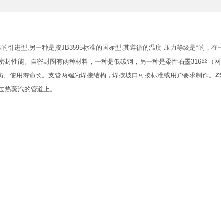
01标准的引进型,另一种是按JB3595标准的国标型.其遵循的温度-压力等级是*的
密封性能。自密封圈有两种材料，一种是低碳钢，另一种是柔性石墨316丝（
擦伤、使用寿命长。支管两端为焊接结构，焊按坡口可按标准或用户要求制作。
Z
过热蒸汽的管道上。