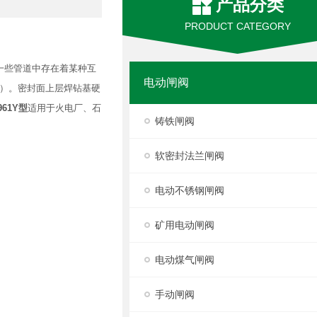
产品分类
PRODUCT CATEGORY
，在一些管道中存在着某种互
电动闸阀
网）。密封面上层焊钻基硬
961Y型
适用于火电厂、石
铸铁闸阀
软密封法兰闸阀
电动不锈钢闸阀
矿用电动闸阀
电动煤气闸阀
手动闸阀