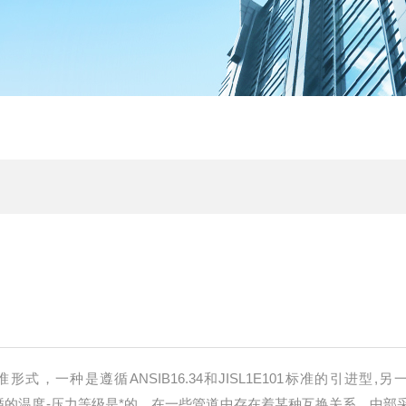
式，一种是遵循ANSIB16.34和JISL1E101标准的引进型,另
其遵循的温度-压力等级是*的，在一些管道中存在着某种互换关系。中部