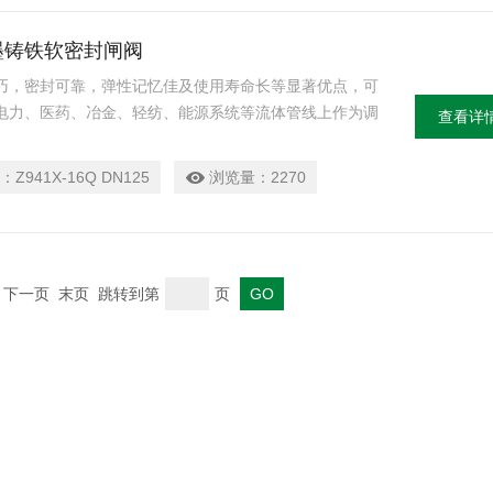
兰球墨铸铁软密封闸阀
巧，密封可靠，弹性记忆佳及使用寿命长等显著优点，可
电力、医药、冶金、轻纺、能源系统等流体管线上作为调
查看详
：
Z941X-16Q DN125
浏览量：
2270
一页 下一页 末页 跳转到第
页