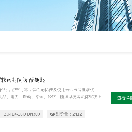
锁装置软密封闸阀 配钥匙
关轻巧，密封可靠，弹性记忆佳及使用寿命长等显著优
食品、电力、医药、冶金、轻纺、能源系统等流体管线上
查看详
：
Z941X-16Q DN300
浏览量：
2412