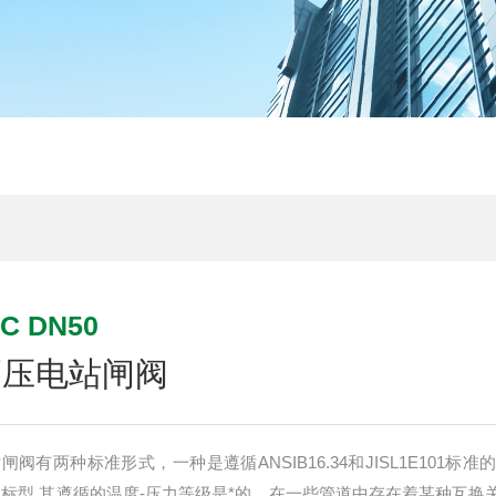
C DN50
温高压电站闸阀
站闸阀有两种标准形式，一种是遵循ANSIB16.34和JISL1E101标准
的国标型.其遵循的温度-压力等级是*的，在一些管道中存在着某种互换