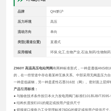
品牌
QH/黔沪
压力环境
高压
流动方向
单向
类型(通道位置)
直通式
应用领域
环保,化工,生物产业,石油,制药/生物制药
Z960Y 高温高压电站闸阀
有两种标准形式，一种是遵循ANSIB16
的，在一些管道中存在着某种互换关系。中部采用无阀盖压力自
一种是低碳钢，另一种是柔性石墨316丝（网）。密封面上层焊
产品引用标准：
● 与验收技术条件按日本火力发电用阀门标准E101和JB/T3595
● 结构长度按E101的规定或按用户提供尺寸
● 焊接坡口接电力工业管理标准78DG的规定或按用户提供尺寸