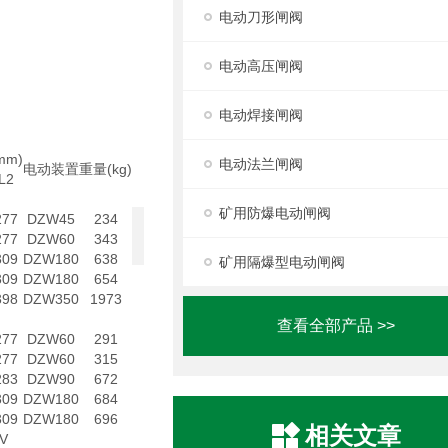
电动刀形闸阀
电动高压闸阀
电动焊接闸阀
m)
电动法兰闸阀
电动装置
重量(kg)
L2
矿用防爆电动闸阀
277
DZW45
234
277
DZW60
343
309
DZW180
638
矿用隔爆型电动闸阀
309
DZW180
654
398
DZW350
1973
查看全部产品 >>
277
DZW60
291
277
DZW60
315
283
DZW90
672
309
DZW180
684
309
DZW180
696
相关文章
V