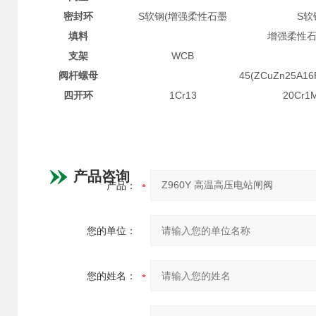
密封环
S软钢(增强柔性石墨
S软
填料
增强柔性
支架
WCB
阀杆螺母
45(ZCuZn25A16
四开环
1Cr13
20Cr1
产品咨询
产品：
您的单位：
您的姓名：