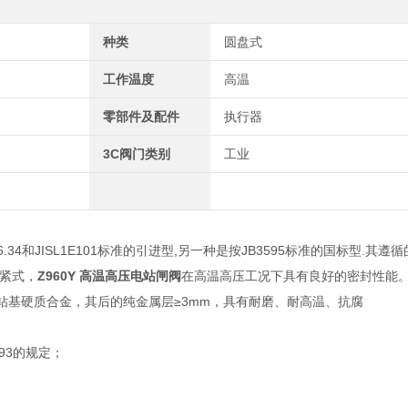
种类
圆盘式
工作温度
高温
零部件及配件
执行器
3C阀门类别
工业
.34和JISL1E101标准的引进型,另一种是按JB3595标准的国标型.其遵
紧式，
Z960Y 高温高压电站闸阀
在高温高压工况下具有良好的密封性能
钻基硬质合金，其后的纯金属层≥3mm，具有耐磨、耐高温、抗腐
-93的规定；
。