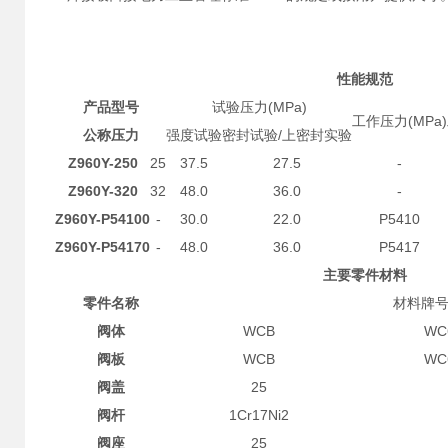
性能规范
产品型号
试验压力(MPa)
工作压力(MPa)
公称压力
强度试验
密封试验/上密封实验
Z960Y-250
25
37.5
27.5
-
Z960Y-320
32
48.0
36.0
-
Z960Y-P54100
-
30.0
22.0
P5410
Z960Y-P54170
-
48.0
36.0
P5417
主要零件材料
零件名称
材料牌
阀体
WCB
WC
阀板
WCB
WC
阀盖
25
阀杆
1Cr17Ni2
阀座
25