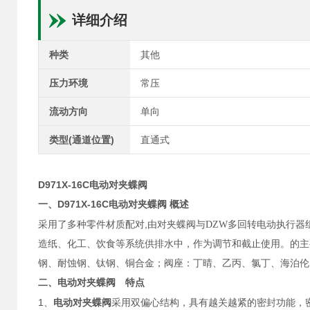
详细介绍
种类
其他
压力环境
常压
流动方向
单向
类型(通道位置)
直通式
D971X-16C电动对夹蝶阀
D971X-16C电动对夹蝶阀
一、
概述
,
采用了多种零件材质配对
由
对夹蝶阀
与DZW多回转电动执行器
造纸、化工、饮食等系统供排水中，作为调节和截止使用。
的主
钢、耐蚀钢、钛钢、铜合金；阀座：丁晴、乙丙、氯丁、海泊伦
二、
电动对夹蝶阀
特点
1
、
电动对夹蝶阀
采用双偏心结构，具有越关越紧的密封功能，