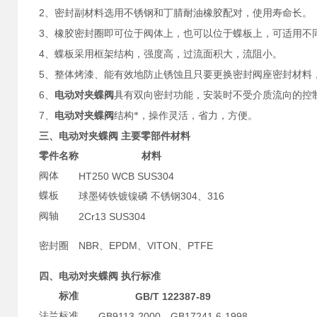
2
、密封副材料选用不锈钢和丁腈耐油橡胶配对，使用寿命长。
3
、橡胶密封圈即可位于阀体上，也可以位于蝶板上，可适用不
4
、蝶板采用框架结构，强度高，过流面积大，流阻小。
5
、整体烤漆、能有效地防止锈蚀且只要更换密封阀座密封材料
6
、
电动对夹蝶阀
具有双向密封功能，安装时不受介质流向的控
7
、
电动对夹蝶阀
结构*，操作灵活，省力，方便。
三、
电动对夹蝶阀
主要零部件材料
零件名称
材料
阀体
HT250 WCB SUS304
蝶板
304
316
球墨铸铁镀镍磷
不锈钢
、
阀轴
2Cr13 SUS304
NBR
EPDM
VITON
PTFE
密封圈
、
、
、
四、
电动对夹蝶阀
执行标准
标准
GB/T 122387-89
法兰标准
GB9113-2000
GB17241.6-1998
、