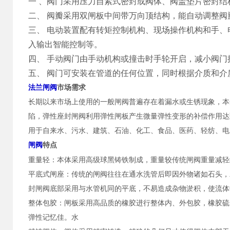
一
、
阀门采用压力自紧式密封或阀体、阀盖垫片密封结
二、
阀瓣采用双闸板中间带万向顶结构，能自动调整阀
三、
电动装置配有转矩控制机构、现场操作机构和手、
入输出智能控制等。
四、
手动阀门由手动机构或撞击时手轮开启，减小阀门
五、
阀门可安装在管道的任何位置，同时根据介质和介
法兰闸阀
市场需求
长期以来市场上使用的一般闸阀普遍存在着漏水或生锈现象，本
陷，弹性座封闸阀利用弹性闸板产生微量弹性变形的补偿作用达
用于自来水、污水、建筑、石油、化工、食品、医药、轻纺、电
闸阀
特点
重量轻：本体采用高级球黑铸铁制成，重量较传统闸阀重量减轻
平底式闸座：传统的闸阀往往在通水洗管后即因外物诸如石头，
封闸阀底部采用与水管机同的平底，不易造成杂物淤积，使流体
整体包胶：闸板采用高品质的橡胶进行整体内、外包胶，橡胶硫
弹性记忆佳。水