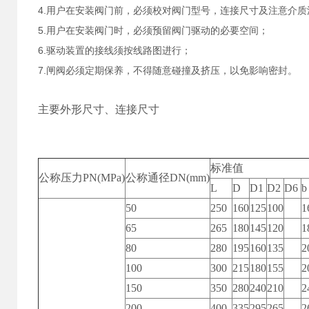
4.
用户在安装阀门前，必须校对阀门型号，连接尺寸及注意介质
5.
用户在安装阀门时，必须预留阀门驱动的必要空间；
6.
驱动装置的接线须按线路图进行；
7.
闸阀必须定期保养，不得随意碰撞及挤压，以免影响密封。
主要外形尺寸、连接尺寸
标准值
公称压力PN(MPa)
公称通径DN(mm)
L
D
D1
D2
D6
b
50
250
160
125
100
1
65
265
180
145
120
1
80
280
195
160
135
2
100
300
215
180
155
2
150
350
280
240
210
2
200
400
335
295
265
2