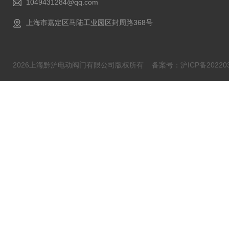
1049431284@qq.com
上海市嘉定区马陆工业园区封周路368号
2026上海黔沪电动阀门有限公司版权所有
备案号：沪ICP备202203