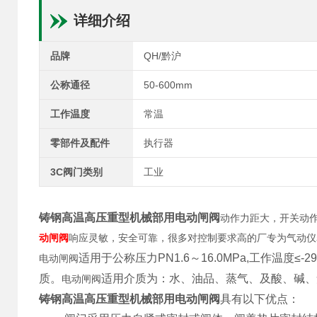
详细介绍
品牌
QH/黔沪
公称通径
50-600mm
工作温度
常温
零部件及配件
执行器
3C阀门类别
工业
铸钢高温高压重型机械部用电动闸阀
动作力距大，开关动
动闸阀
响应灵敏，安全可靠，很多对控制要求高的厂专为气动仪
适用于公称压力
PN1.6
～
16.0MPa,
工作温度
≤-29
电动闸阀
质。
适用介质为：水、油品、蒸气、及酸、碱、
电动闸阀
铸钢高温高压重型机械部用电动闸阀
具有以下优点：