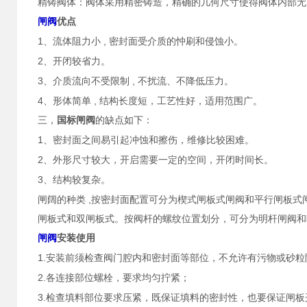
精铸阀体：阀体采用精密铸造，精确的几何尺寸使得阀体内部无
闸阀
优点
1
,
、流体阻力小
密封面受介质的忡刷和侵蚀小。
2
、开闭较省力。
3
,
、介质流向不受限制
不扰流、不降低压力。
4
,
、形体简单
结构长度短，工艺性好，适用范围广。
三，
国标闸阀
的缺点如下：
1
、密封面之间易引起冲蚀和擦伤，维修比较困难。
2
、外形尺寸较大，开启需要一定的空间，开闭时间长。
3
、结构较复杂。
,
闸阔的种类
按密封面配置可分为楔式闸板式闸阀和平行闸板式
闸板式和双闸板式。按阀杆的螺纹位置划分，可分为明杆闸阀和
闸阀
安装使用
1.
安装前须检查阀门腔内和密封面等部位，不允许有污物或砂粒
2.
各连接部位螺栓，要求均匀拧紧；
3.
检查填料部位要求压紧，既保证填料的密封性，也要保证闸板