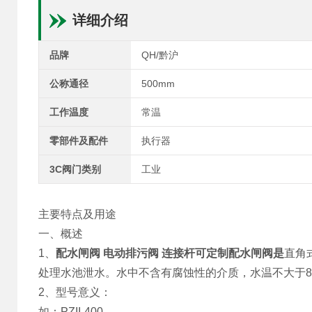
详细介绍
品牌
QH/黔沪
公称通径
500mm
工作温度
常温
零部件及配件
执行器
3C阀门类别
工业
主要特点及用途
一、概述
1、
配水闸阀 电动排污阀 连接杆可定制
配水闸阀是
直角
处理水池泄水。水中不含有腐蚀性的介质，水温不大于8
2、型号意义：
如：PZII-400