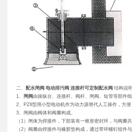
二、
配水闸阀 电动排污阀 连接杆可定制
配水阀
结构说
1、
闸阀
由操纵台、连接杆、阀杆、闸阀、短管等部件组
2、PZII型用小型电动机作为动力源替代人工操作，方
3、闸阀由阀体和阀瓣构成。
（1）闸体为焊接件，下部装有一锥形密封环，与阀瓣
（2）阀瓣由焊接件与橡胶垫构成，通过带环螺钉组件