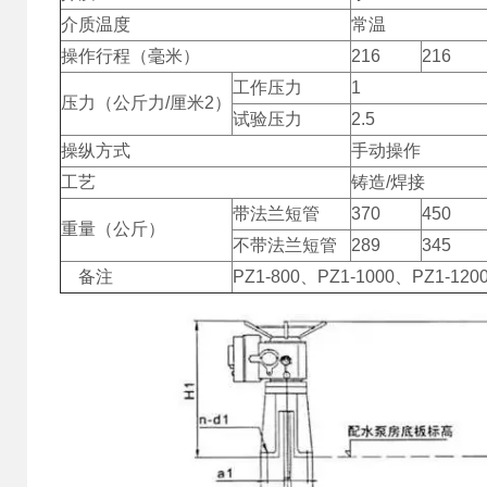
介质温度
常温
操作行程（毫米）
216
216
工作压力
1
压力（公斤力/厘米2）
试验压力
2.5
操纵方式
手动操作
工艺
铸造/焊接
带法兰短管
370
450
重量（公斤）
不带法兰短管
289
345
备注
PZ1-800、PZ1-1000、PZ1