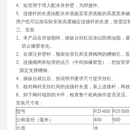
4、短管用于埋入配水井井壁，为焊接件。
5、连接杆的长度由配水井底板至泵房底板的高度差来确定。
用户也可以按实际安装高度确定连接杆的长度，按需定
三、安装
1、本产品在存放期间，操纵台丝杠应涂以防锈油脂，
防止橡胶老化。
2、在灌注井壁时，预留短管孔和支撑阀闸的槽钢孔，
3、连接阀闸和短管的法兰（中间加橡胶垫），把短管
固定支撑槽钢。
4、操纵台就位后，按说明书要求尺寸提升丝杠。
5、核对阀杆至丝杠间的连接杆长度，装上连接杆，再
6、卸下阀杆端部的卡环，检查整个机构操作是否灵活。
安装尺寸表：
型号
PZI-400
PZI-500
公称直径（毫米）
400
500
介质
水