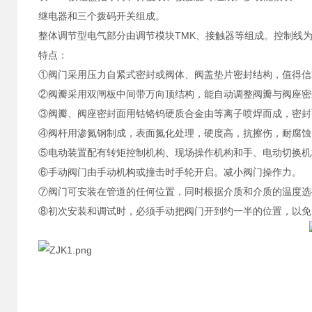
继电器和三个拨码开关组成。
整体调节型电气部分由调节模块TMK、接触器等组成。控制线为220
特点：
①阀门采用压力自紧式密封或阀体、阀盖垫片密封结构，值得信
②阀瓣采用双闸板中间带万向顶结构，能自动调整阀瓣与阀座密
③阀瓣、阀座密封面用钴铬钨硬质合金由等离子喷焊而成，密封
④阀杆用渗氮钢制成，表面氮化处理，硬度高，抗擦伤，耐腐蚀
⑤电动装置配有转矩控制机构、现场操作机构和手、电动切换机构
⑥手动阀门由手动机构或撞击时手轮开启。减小阀门操作力。
⑦阀门可安装在管道的任何位置，同时根据介质和介质的温度选
⑧初次安装和调试时，必须手动把阀门开到约一半的位置，以免