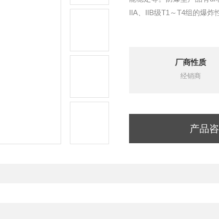
IIA、IIB级T1～T4组的
厂商性质
经销商
产品咨