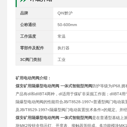
品牌
QH/黔沪
公称通径
50-600mm
工作温度
常温
零部件及配件
执行器
3C阀门类别
工业
矿用电动闸阀介绍：
煤安矿用隔爆型电动闸阀 一体式智能型闸阀
防护等级为IP68
产品有dI和dIIBT4两种，dI适用于煤矿非采掘工作面；dIIBT
隔爆型电动闸阀的性能符合JB/T8528-1997<普通型阀门电动
及JB/T8529-1997<隔爆型阀门电动装置技术条件>的规
煤安矿用隔爆型电动闸阀 一体式智能型闸阀
是在普通型基础上
块MK2按钮盒指示灯、开度表、接触器等组成。多功能模块MK