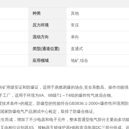
种类
其他
压力环境
常压
流动方向
单向
类型(通道位置)
直通式
应用领域
地矿,综合
,拥有矿用煤安证和防爆证，适用于易燃易爆的场合,安全系数高、操作功能
4用于工厂，适用于环境为IIA、IIB级T1～T4组的爆炸性气体混合物。
装置技术条件>的规定。防爆型的性能符合GB3836.1-2000<爆炸性环境
定。并经国家防爆电气产品测试中心检定，取得了防爆合格证。
派生而成，增加了不少电器和电子元件，整体普通型电气部分主要由多功能
1又由相位识别器XS、接触器互锁保护器HB和直流电源DC三部分组成。远