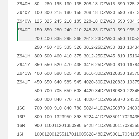
Z940H
80
280
195
160
135
20
8-18
DZW15
590
725
Z940Y
100
300
215
180
155
20
8-18
DZW20
590
787
Z940W
125
325
245
210
185
22
8-18
DZW20
590
934
Z940F
150
350
280
240
210
24
8-23
DZW20
590
955
200
400
335
295
265
26
12-23
DZW30
590
1105
250
450
405
335
320
30
12-25
DZW30
810
1343
Z941H
300
500
460
410
375
30
12-25
DZW45
810
1516
Z941Y
350
550
520
470
435
34
16-25
DZW90
810
1678
Z941W
400
600
580
525
485
36
16-30
DZW120
830
1937
Z941F
450
650
640
585
545
40
20-30
DZW120
830
1937
500
700
705
650
608
44
20-34
DZW180
830
2234
600
800
840
770
718
48
20-41
DZW250
870
2432
16C
700
900
910
840
788
50
24-41
DZW250
870
2489
16P
800
100
1323
950
898
52
24-41
DZW350
1170
2643
16R
900
1100
1120
1350
998
54
28-41
DZW500
1170
2935
16I
1000
1200
1255
1170
1100
56
28-48
DZW500
1170
3410