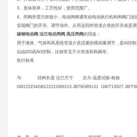
3
、形体简单，工艺性好，使用范围广。
4
、闭阀所需力矩较小，电动闸阀
通常由电动执行机构和阀门连
实现阀门的开关、调节动作。从而达到对管道介质的开关或是调
碳钢电动阀 法兰电动闸阀 高压闸阀
的用途：
AI
用于液体、气体和风系统管道介质流量的模拟量调节，是
控制
DO
AO
以由
或
控制，比较常见于大管道和风阀等。
执行标准
-
-
与
结构长度
法兰尺寸
压力
温度
试验
检验
GB122234
GB12221
GB9113 JB79
GB9131
GB/T13927 JB/T9