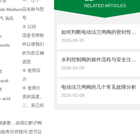
介质
一、①
产
RELATED ARTICLES
able Medium
品名称与型
号
汽
油品
②
口径
r
如何判断电动法兰闸阀的密封性能是否良好？
③
是否带附
m
2026-05-25
件以便我们
Goods
的为您正确
水利控制阀的操作流程与安全注意事项
选型
2026-02-09
④
使用压
类
力
 acid
电动法兰闸阀的几个常见故障分析
⑤
使用介
类
2025-02-08
质的温度。
c acid
二、若已经
细参数，由我们黔沪阀
的
如有任何疑问
.
您可以