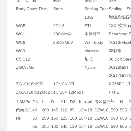
体、盖、板
阀杆
密封面
垫片
Body Cover Disc
Stem
Sealing Face
Sealing
S
13Cr
增强柔性石
13Cr/
WCB
2Cr13
STL
柔性
WC1
38CrMoAl
木体材料
Enhanced Fl
WC6
25Cr2MoV
With Body
1Cr13/Flexi
08
WC9
Material
软钢
C5 C12
尼龙
08 Soft Stea
ZGCr5Mo
Nylon
0Cr18Ni9Ti
0Cr17Ni12
XD550F
T
ZG1Cr18Ni9Ti
1Cr18Ni9Ti
（
ZG1Cr18Ni12Mo2Ti
1Cr18Ni12Mo2Ti
PTFE
D
L
1.6MPa
DN
L
D
D2
b
n-φd
电装型号
H
1
1
凸面法兰
40
200
145
110
85
16
4-18
DZW10
590
595
RF
50
250
160
125
100
16
4-18
DZW10
590
653
65
265
180
145
120
18
4-18
DZW10
590
665