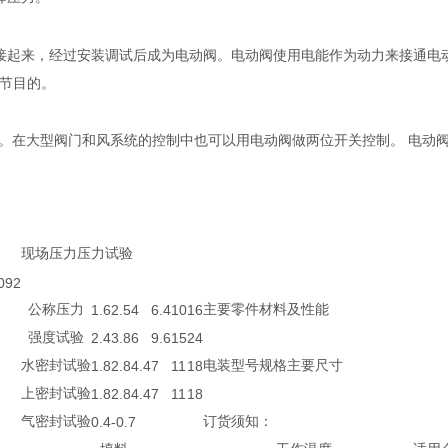
接起来，经过安装调试后成为电动阀。电动阀使用电能作为动力来接通电
节目的。
。在大型阀门和风系统的控制中也可以用电动阀做两位开关控制。
电动
现场压力压力试验
092
公称压力
1.6
2.5
4
6.4
10
16
主要零件材料及性能
强度试验
2.4
3.8
6
9.6
15
24
水密封试验
1.8
2.8
4.4
7
11
18
电装型号规格主要尺寸
上密封试验
1.8
2.8
4.4
7
11
18
气密封试验
0.4-0.7
订货须知：