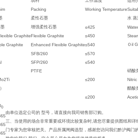
填料
工作温度
适用
him
Packing
Working Temperature
Suit
墨
柔性石墨
水
蒸
石墨
增强柔性石墨
≤425
Wate
exible Graphite
Flexible Graphite
≤450
Stea
il 
ble Graphite
Enhanced Flexible Graphite
≤540
Ｏ
SFB/260
≤570
l
SFP/260
≤540
PTFE
硝酸
Mo2Ti
≤200
Nitric
）
醋酸
≤200
Aceti
D
0
由单位选定公司的
型号，请直接向我司销售部订购。
365
三、当使用的场合非常重要或环境比较复杂时,请您尽量提供图纸和详
365
门专家为您审核把关。
产品所属
闸阀
选型，感谢您访问我们黔沪阀门
365