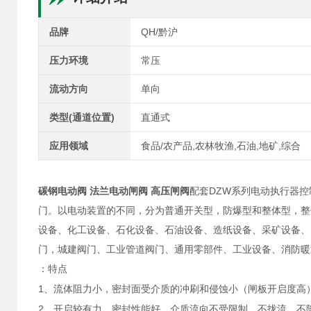
品牌
QH/黔沪
压力环境
常压
流动方向
单向
类型(通道位置)
直通式
应用领域
食品/农产品,农林牧渔,石油,地矿,综合
碳钢电动阀 法兰电动闸阀 高压闸阀
配套DZW系列
电动执行器控
门。以电动装置的不同，分为普通开关型，防爆型和整体型，整
设备、化工设备、石化设备、石油设备、造纸设备、采矿设备、
门，城建阀门、工业管道阀门、通用零部件、工业设备、消防暖
：特点
1
、流体阻力小，密封面受介质的冲刷和侵蚀小（闸板开启度高
2
、开启较有力，密封性能好，介质流向不受限制，不拢流，不