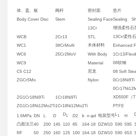
体、盖、板
阀杆
密封面
垫片
Body Cover Disc
Stem
Sealing Face
Sealing
S
13Cr
增强柔性石
13Cr/
WCB
2Cr13
STL
柔性
WC1
38CrMoAl
木体材料
Enhanced Fl
WC6
25Cr2MoV
With Body
1Cr13/Flexi
08
WC9
Material
软钢
C5 C12
尼龙
08 Soft Stea
ZGCr5Mo
Nylon
0Cr18Ni9Ti
0Cr17Ni12
XD550F
T
ZG1Cr18Ni9Ti
1Cr18Ni9Ti
（
ZG1Cr18Ni12Mo2Ti
1Cr18Ni12Mo2Ti
PTFE
D
L
1.6MPa
DN
L
D
D2
b
n-φd
电装型号
H
1
1
凸面法兰
40
200
145
110
85
16
4-18
DZW10
590
595
RF
50
250
160
125
100
16
4-18
DZW10
590
653