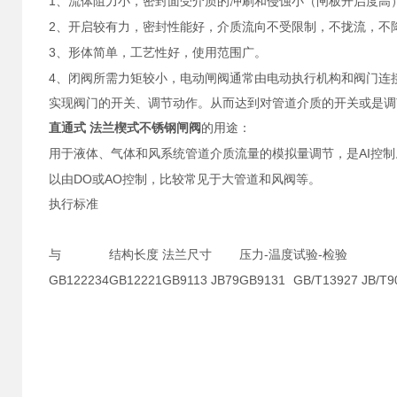
1
、流体阻力小，密封面受介质的冲刷和侵蚀小（闸板开启度高
2
、开启较有力，密封性能好，介质流向不受限制，不拢流，不
3
、形体简单，工艺性好，使用范围广。
4
、闭阀所需力矩较小，电动闸阀
通常由电动执行机构和阀门连
实现阀门的开关、调节动作。从而达到对管道介质的开关或是调
直通式 法兰楔式不锈钢闸阀
的用途：
AI
用于液体、气体和风系统管道介质流量的模拟量调节，是
控制
DO
AO
以由
或
控制，比较常见于大管道和风阀等。
执行标准
-
-
与
结构长度
法兰尺寸
压力
温度
试验
检验
GB122234
GB12221
GB9113 JB79
GB9131
GB/T13927 JB/T9