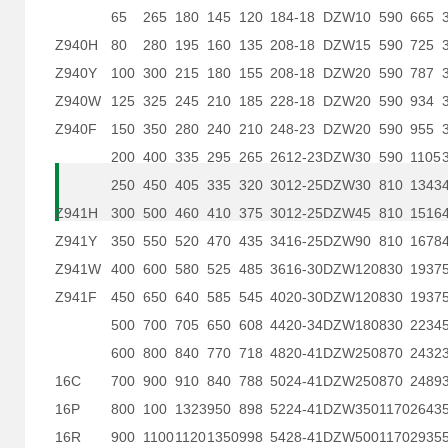
65
265
180
145
120
18
4-18
DZW10
590
665
Z940H
80
280
195
160
135
20
8-18
DZW15
590
725
Z940Y
100
300
215
180
155
20
8-18
DZW20
590
787
Z940W
125
325
245
210
185
22
8-18
DZW20
590
934
Z940F
150
350
280
240
210
24
8-23
DZW20
590
955
200
400
335
295
265
26
12-23
DZW30
590
1105
250
450
405
335
320
30
12-25
DZW30
810
1343
Z941H
300
500
460
410
375
30
12-25
DZW45
810
1516
Z941Y
350
550
520
470
435
34
16-25
DZW90
810
1678
Z941W
400
600
580
525
485
36
16-30
DZW120
830
1937
Z941F
450
650
640
585
545
40
20-30
DZW120
830
1937
500
700
705
650
608
44
20-34
DZW180
830
2234
600
800
840
770
718
48
20-41
DZW250
870
2432
16C
700
900
910
840
788
50
24-41
DZW250
870
2489
16P
800
100
1323
950
898
52
24-41
DZW350
1170
2643
16R
900
1100
1120
1350
998
54
28-41
DZW500
1170
2935