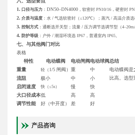
六、选型要点
1.
DN50–DN4000
口径与压力
：
，软密封
PN10/16
，硬密封
PN
2.
/
介质与温度
：水
气选软密封（
≤120℃
）；蒸汽
/
高温介质选
3.
/
控制方式
：通断选开关型；流量
压力调节选调节型（
4–20m
4.
/
防护等级
：户外
潮湿环境选
IP67
，普通室内
IP65
。
七、与其他阀门对比
表格
特性
电动蝶阀
电动闸阀
电动球阀
总结
重量
1/5 闸阀）
重
中
电动蝶阀是
轻（
比高。选型
流阻
极小
中
小
启闭速度
慢
快
快（
≤5s）
大口径成本
低
高
高
调节性能
好（中开度）
差
好
产品咨询