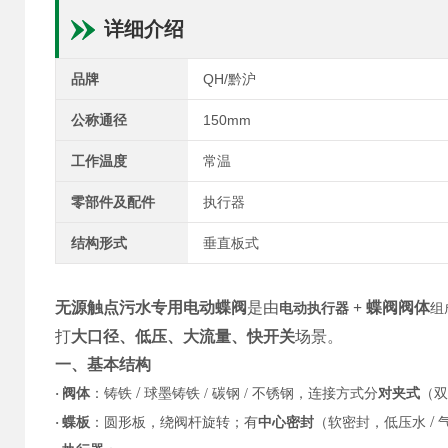
详细介绍
品牌
QH/黔沪
公称通径
150mm
工作温度
常温
零部件及配件
执行器
结构形式
垂直板式
无源触点污水专用电动蝶阀
是由
+ 蝶阀阀体
电动执行器
组
打
大口径、低压、大流量、快开关
场景。
一、基本结构
/
·
阀体
：铸铁
球墨铸铁
/
碳钢
/
不锈钢，连接方式分
对夹式
（双
/
·
蝶板
：圆形板，绕阀杆旋转；有
中心密封
（软密封，低压水