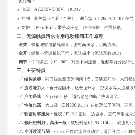
·
执行器
：
AC220V/380V
电源：
、
DC24V
；
o
/
控制：开关型（全开
全关）、调节型（
4–20mA/0–10V
信号
o
IP65/IP67
防护：
，带手动应急、限位保护、位置反馈。
o
二、
无源触点污水专用电动蝶阀
工作原理
·
全关
：蝶板与管道轴线垂直，密封面压紧，阻断流体。
·
全开
：蝶板与管道轴线平行，流阻极小（流阻系数
≤0.3
）。
0°
·
调节
：中间角度（
～
90°
）对应不同流量，近似等百分比特
三、主要特点
✅
1/5
·
结构紧凑
：同口径重量仅为闸阀
，安装空间小，大口径
✅
·
流通能力大
：全开流阻小，适合循环水、空调水等大流量系
✅
·
启闭迅速
：全行程
≤5
秒，适合紧急切断
/
快速调节。
✅
DN300
·
性价比高
：大口径（
以上）造价远低于闸阀、球阀
✅
/ PTFE
·
软密封零泄漏
：橡胶
密封，适合水、空气等常规介
⚠️
PN≤16bar
·
低压密封好，高压一般
：软密封适用
；硬密封
⚠️
·
小开度调节弱
：
≤20%
开度时流量波动大，适合开度
30–80