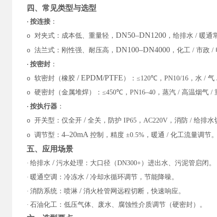
四、常见类型与选型
·
按连接
：
DN50–DN1200
对夹式：成本低、重量轻，
，给排水
/
暖通
o
DN100–DN4000
法兰式：刚性强、耐压高，
，化工
/
市政
/
o
·
按密封
：
/ EPDM/PTFE
软密封（橡胶
）：
≤120℃
，
PN10/16
，水
/
气
o
硬密封（金属堆焊）：
≤450℃
，
PN16–40
，蒸汽
/
高温烟气
/
o
·
按执行器
：
/
开关型：仅全开
全关，防护
IP65
，
AC220V
，消防
/
给排水
o
4–20mA
调节型：
控制，精度
±0.5%
，暖通
/
化工流量调节
o
五、应用场景
/
·
给排水
污水处理：大口径（
DN300+
）进出水、污泥管启闭。
/
·
暖通空调：冷冻水
冷却水循环调节，节能降噪。
/
·
消防系统：喷淋
消火栓管网远程切断，快速响应。
·
石油化工：低压气体、废水、腐蚀性介质调节（硬密封）。