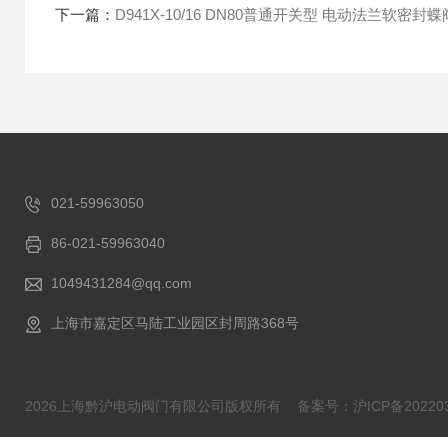
下一篇：
D941X-10/16 DN80普通开关型 电动法兰软密封蝶
021-59963050
86-021-59963040
1049431284@qq.com
上海市嘉定区马陆工业园区封周路368号
2026上海黔沪电动阀门有限公司版权所有
备案号：沪ICP备202203