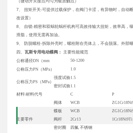
（微动开关接点均匀为银质触点）
7
-
、
扭矩开关
可提供过载保护，在阀门卡涩，有异物时，自动
改设置）
8
-
、
自锁
精密和双蜗轮蜗杆机构可高效传输大扭矩，效率高，噪
滑脂，使用无需再加油。
9
-
、
防脱螺栓
拆除外壳时，螺栓附在壳体上，不会脱落。外部
四、
瓦斯专用电动蝶阀：
主要性能规范
）
50-1200
公称通径DN（mm
）
1.0
公称压力PN（MPa
强度试验
1.5
）
公称压力PS（MPa
密封试验
1.1
材料\材料代号
C
P
阀体
WCB
ZG1Cr18Ni
蝶板
WCB
ZG1Cr18Ni
主要零件
阀杆
2Cr13
1Cr18Ni9Ti
密封圈
四氟 不锈钢