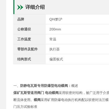
详细介绍
品牌
QH/黔沪
公称通径
200mm
工作温度
常温
零部件及配件
执行器
结构形式
偏置板式
防静电瓦斯专用防爆型电动蝶阀
一、
：
概述
煤矿瓦斯管道用阀门 电动蝶阀
采用软密封
结构，被广泛用于介
断流体使用。
蝶阀
采用矿用防爆电动执行机构配以软密封法兰蝶
门压力试验标准