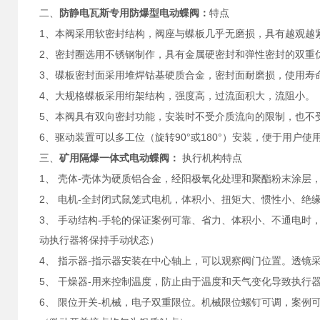
二、
防静电瓦斯专用防爆型电动蝶阀：
特点
1
、本阀采用软密封结构，阀座与蝶板几乎无磨损，具有越观越
2
、密封圈选用不锈钢制作，具有金属硬密封和弹性密封的双重
3
、碟板密封面采用堆焊钴基硬质合金，密封面耐磨损，使用寿
4
、大规格蝶板采用绗架结构，强度高，过流面积大，流阻小。
5
、本阀具有双向密封功能，安装时不受介质流向的限制，也不
6
90°
180°
、驱动装置可以多工位（旋转
或
）安装，便于用户使
三、
矿用隔爆一体式电动蝶阀
：
执行机构特点
1
-
、
壳体
壳体为硬质铝合金，经阳极氧化处理和聚酯粉末涂层
2
-
、
电机
全封闭式鼠笼式电机，体积小、扭矩大、惯性小、绝
3
-
、
手动结构
手轮的保证案例可靠、省力、体积小、不通电时
动执行器将保持手动状态）
4
-
、
指示器
指示器安装在中心轴上，可以观察阀门位置。透镜
5
-
、
干燥器
用来控制温度，防止由于温度和天气变化导致执行
6
-
、
限位开关
机械，电子双重限位。机械限位螺钉可调，案例